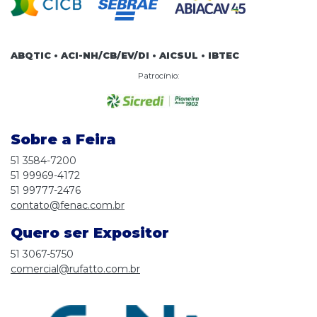
ABQTIC • ACI-NH/CB/EV/DI • AICSUL • IBTEC
Patrocínio:
Sobre a Feira
51 3584-7200
51 99969-4172
51 99777-2476
contato@fenac.com.br
Quero ser Expositor
51 3067-5750
comercial@rufatto.com.br